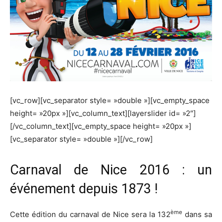
[vc_row][vc_separator style= »double »][vc_empty_space
height= »20px »][vc_column_text][layerslider id= »2″]
[/vc_column_text][vc_empty_space height= »20px »]
[vc_separator style= »double »][/vc_row]
Carnaval de Nice 2016 : un
événement depuis 1873 !
ème
Cette édition du carnaval de Nice sera la 132
dans sa