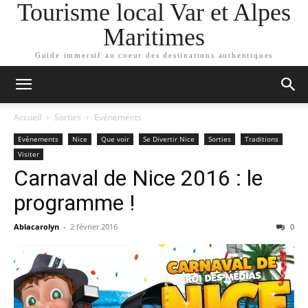
Tourisme local Var et Alpes
Maritimes
Guide immersif au coeur des destinations authentiques
Accueil
Sorties
Evénements
Evénements
Nice
Que voir
Se Divertir Nice
Sorties
Traditions
Visiter
Carnaval de Nice 2016 : le
programme !
Ablacarolyn
-
2 février 2016
0