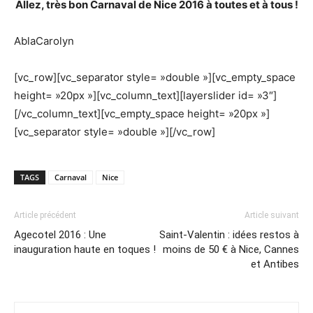
Allez, très bon Carnaval de Nice 2016 à toutes et à tous !
AblaCarolyn
[vc_row][vc_separator style= »double »][vc_empty_space
height= »20px »][vc_column_text][layerslider id= »3″]
[/vc_column_text][vc_empty_space height= »20px »]
[vc_separator style= »double »][/vc_row]
TAGS
Carnaval
Nice
Article précédent
Article suivant
Agecotel 2016 : Une
Saint-Valentin : idées restos à
inauguration haute en toques !
moins de 50 € à Nice, Cannes
et Antibes