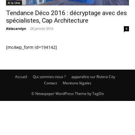
A la Une
Tendance Déco 2016 : décryptage avec des
spécialistes, Cap Architecture
Ablacarolyn
-
28 janvier 2016
0
[mc4wp_form id=194142]
Accueil
Qui sommes-nous ?
apparaître sur Riviera City
Contact
Mentions légales
© Newspaper WordPress Theme by TagDiv