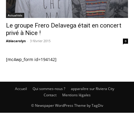
Actualités
Le groupe Frero Delavega était en concert
privé à Nice !
Ablacarolyn
-
3 février 2015
0
[mc4wp_form id=194142]
Accueil
Qui sommes-nous ?
apparaître sur Riviera City
Contact
Mentions légales
© Newspaper WordPress Theme by TagDiv