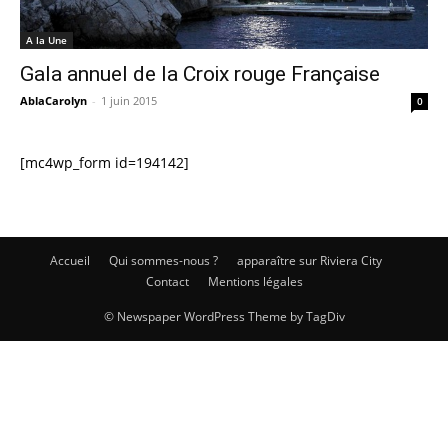
A la Une
Gala annuel de la Croix rouge Française
AblaCarolyn
-
1 juin 2015
0
[mc4wp_form id=194142]
Accueil
Qui sommes-nous ?
apparaître sur Riviera City
Contact
Mentions légales
© Newspaper WordPress Theme by TagDiv