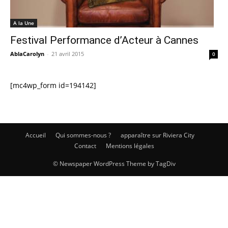
A la Une
Festival Performance d’Acteur à Cannes
AblaCarolyn
-
21 avril 2015
0
[mc4wp_form id=194142]
Accueil
Qui sommes-nous ?
apparaître sur Riviera City
Contact
Mentions légales
© Newspaper WordPress Theme by TagDiv