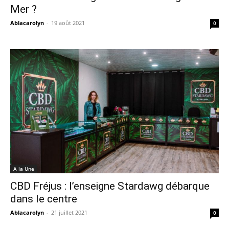
Mer ?
Ablacarolyn
-
19 août 2021
0
A la Une
CBD Fréjus : l’enseigne Stardawg débarque
dans le centre
Ablacarolyn
-
21 juillet 2021
0