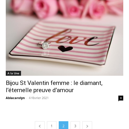
A la Une
Bijou St Valentin femme : le diamant,
l’éternelle preuve d’amour
Ablacarolyn
-
4 février 2021
0
1
2
3