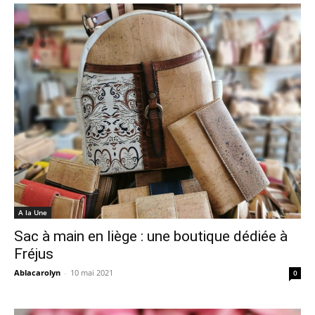
A la Une
Sac à main en liège : une boutique dédiée à
Fréjus
Ablacarolyn
-
10 mai 2021
0