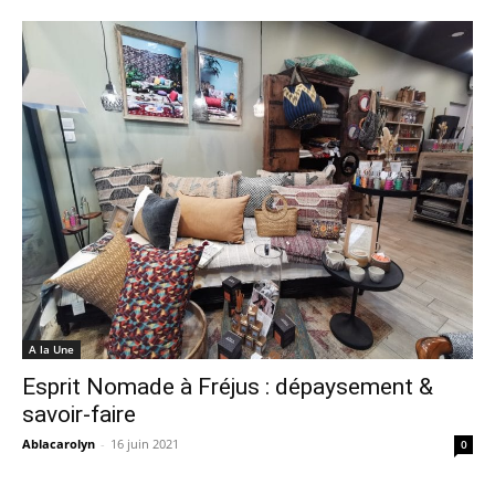
A la Une
Esprit Nomade à Fréjus : dépaysement &
savoir-faire
Ablacarolyn
-
16 juin 2021
0