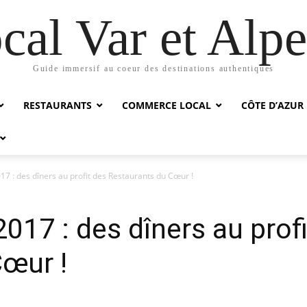
cal Var et Alp
Guide immersif au coeur des destinations authentiques
RESTAURANTS
COMMERCE LOCAL
CÔTE D’AZUR
17 : des dîners au profit des Restaurants du Cœur !
017 : des dîners au prof
Cœur !