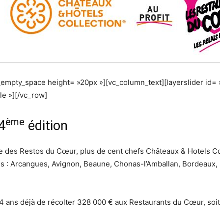
_empty_space height= »20px »][vc_column_text][layerslider id=
le »][/vc_row]
ème
4
édition
des Restos du Cœur, plus de cent chefs Châteaux & Hotels Col
ns : Arcangues, Avignon, Beaune, Chonas-l’Amballan, Bordeaux, 
 4 ans déjà de récolter 328 000 € aux Restaurants du Cœur, soi