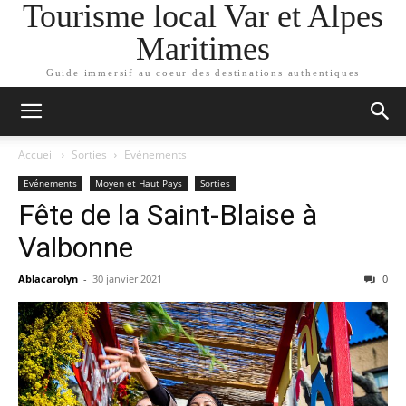
Tourisme local Var et Alpes
Maritimes
Guide immersif au coeur des destinations authentiques
Accueil
Sorties
Evénements
Evénements
Moyen et Haut Pays
Sorties
Fête de la Saint-Blaise à
Valbonne
Ablacarolyn
-
30 janvier 2021
0