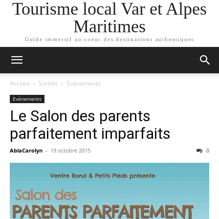
Tourisme local Var et Alpes
Maritimes
Guide immersif au coeur des destinations authentiques
Accueil
Sorties
Evénements
Evénements
Le Salon des parents
parfaitement imparfaits
AblaCarolyn
-
19 octobre 2015
0