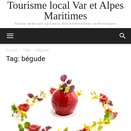
Tourisme local Var et Alpes
Maritimes
Guide immersif au coeur des destinations authentiques
Accueil
Tags
Bégude
Tag: bégude