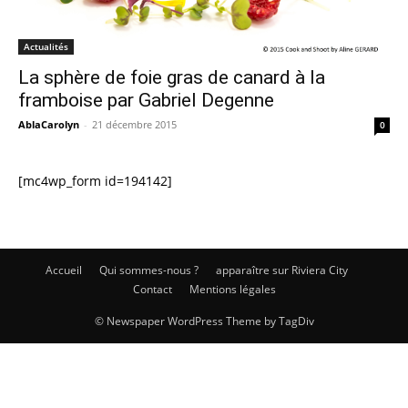
Actualités
La sphère de foie gras de canard à la
framboise par Gabriel Degenne
AblaCarolyn
-
21 décembre 2015
0
[mc4wp_form id=194142]
Accueil
Qui sommes-nous ?
apparaître sur Riviera City
Contact
Mentions légales
© Newspaper WordPress Theme by TagDiv