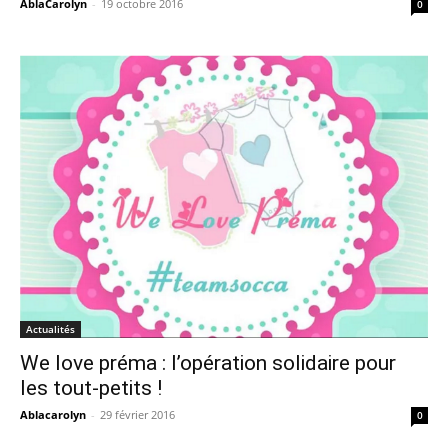
AblaCarolyn
-
19 octobre 2016
0
Actualités
We love préma : l’opération solidaire pour
les tout-petits !
Ablacarolyn
-
29 février 2016
0