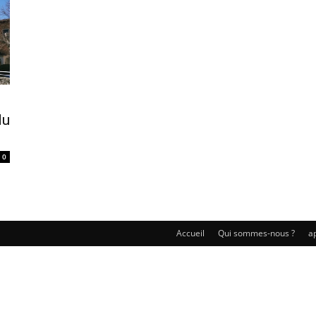
du
0
Accueil
Qui sommes-nous ?
ap