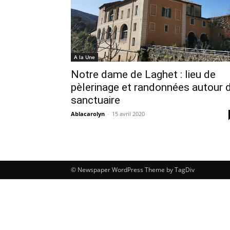
A la Une
Notre dame de Laghet : lieu de
pèlerinage et randonnées autour 
sanctuaire
Ablacarolyn
-
15 avril 2020
© Newspaper WordPress Theme by TagDiv