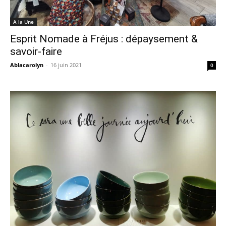
A la Une
Esprit Nomade à Fréjus : dépaysement &
savoir-faire
Ablacarolyn
-
16 juin 2021
0