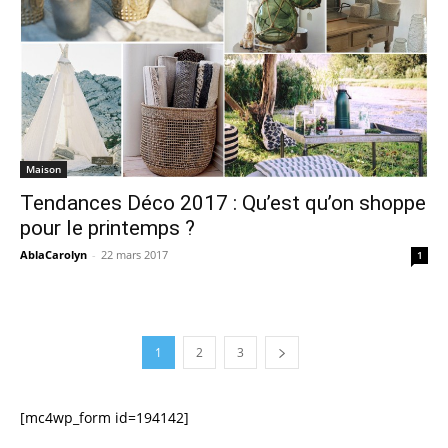
Maison
Tendances Déco 2017 : Qu’est qu’on shoppe
pour le printemps ?
AblaCarolyn
-
22 mars 2017
1
1
2
3
[mc4wp_form id=194142]