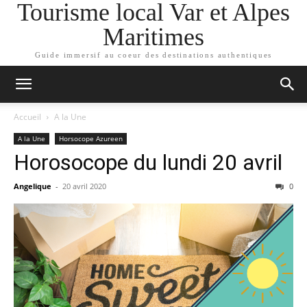
Tourisme local Var et Alpes
Maritimes
Guide immersif au coeur des destinations authentiques
Accueil
A la Une
A la Une
Horsocope Azureen
Horosocope du lundi 20 avril
Angelique
-
20 avril 2020
0