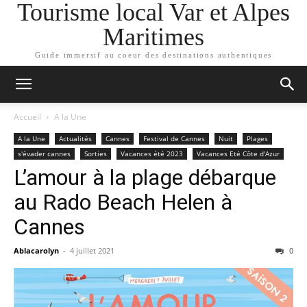
Tourisme local Var et Alpes
Maritimes
Guide immersif au coeur des destinations authentiques
Accueil
A la Une
A la Une
Actualités
Cannes
Festival de Cannes
Nuit
Plages
s'évader cannes
Sorties
Vacances été 2023
Vacances Eté Côte d'Azur
L’amour à la plage débarque
au Rado Beach Helen à
Cannes
Ablacarolyn
-
4 juillet 2021
0