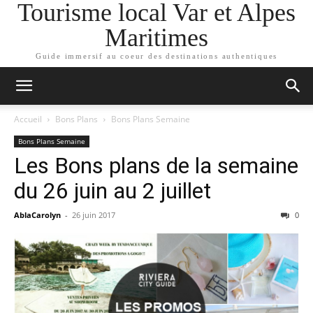
Tourisme local Var et Alpes
Maritimes
Guide immersif au coeur des destinations authentiques
Accueil
Bons Plans
Bons Plans Semaine
Bons Plans Semaine
Les Bons plans de la semaine
du 26 juin au 2 juillet
AblaCarolyn
-
26 juin 2017
0