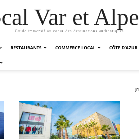
cal Var et Alp
Guide immersif au coeur des destinations authentiques
RESTAURANTS
COMMERCE LOCAL
CÔTE D’AZUR
[