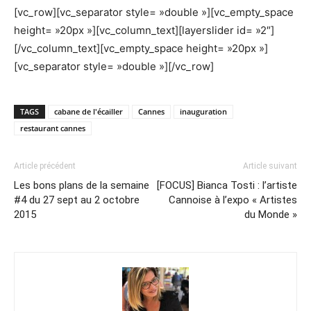
[vc_row][vc_separator style= »double »][vc_empty_space
height= »20px »][vc_column_text][layerslider id= »2″]
[/vc_column_text][vc_empty_space height= »20px »]
[vc_separator style= »double »][/vc_row]
TAGS
cabane de l'écailler
Cannes
inauguration
restaurant cannes
Article précédent
Article suivant
Les bons plans de la semaine
[FOCUS] Bianca Tosti : l’artiste
#4 du 27 sept au 2 octobre
Cannoise à l’expo « Artistes
2015
du Monde »