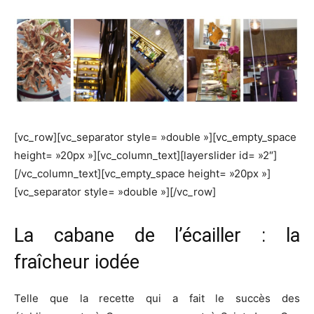
[vc_row][vc_separator style= »double »][vc_empty_space
height= »20px »][vc_column_text][layerslider id= »2″]
[/vc_column_text][vc_empty_space height= »20px »]
[vc_separator style= »double »][/vc_row]
La cabane de l’écailler : la
fraîcheur iodée
Telle que la recette qui a fait le succès des