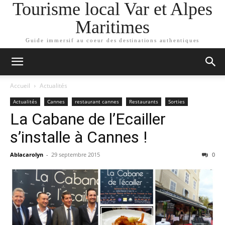
Tourisme local Var et Alpes
Maritimes
Guide immersif au coeur des destinations authentiques
Accueil
Actualités
Actualités
Cannes
restaurant cannes
Restaurants
Sorties
La Cabane de l’Ecailler
s’installe à Cannes !
Ablacarolyn
-
29 septembre 2015
0