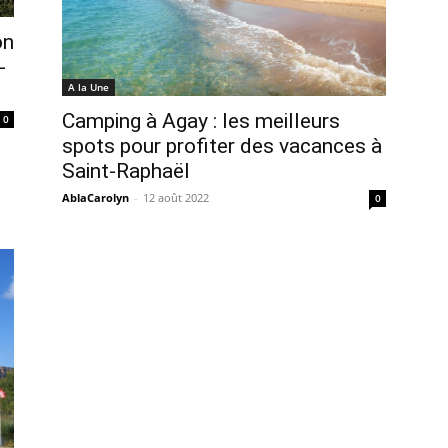
on
-
A la Une
Camping à Agay : les meilleurs
0
spots pour profiter des vacances à
Saint-Raphaël
AblaCarolyn
-
12 août 2022
0