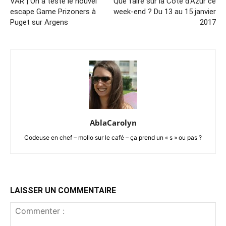
VAR | On a testé le nouvel
Que faire sur la Côte d’Azur ce
escape Game Prizoners à
week-end ? Du 13 au 15 janvier
Puget sur Argens
2017
AblaCarolyn
Codeuse en chef – mollo sur le café – ça prend un « s » ou pas ?
LAISSER UN COMMENTAIRE