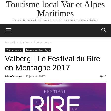
Tourisme local Var et Alpes
Maritimes
Guide immersif au coeur des destinations authentiques
Accueil
Sorties
Evénements
Evénements
Moyen et Haut Pays
Valberg | Le Festival du Rire
en Montagne 2017
AblaCarolyn
-
12 janvier 2017
0