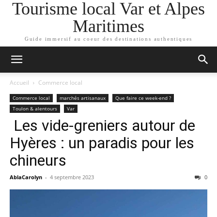
Tourisme local Var et Alpes
Maritimes
Guide immersif au coeur des destinations authentiques
Accueil
Commerce local
Commerce local
marchés artisanaux
Que faire ce week-end ?
Toulon & alentours
Var
Les vide-greniers autour de
Hyères : un paradis pour les
chineurs
AblaCarolyn
-
4 septembre 2023
0