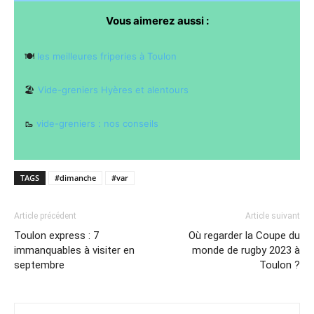
Vous aimerez aussi :
🍽️
les meilleures friperies à Toulon
🏖️
Vide-greniers Hyères et alentours
🥾
vide-greniers : nos conseils
TAGS
#dimanche
#var
Article précédent
Article suivant
Toulon express : 7
Où regarder la Coupe du
immanquables à visiter en
monde de rugby 2023 à
septembre
Toulon ?