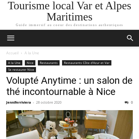
Tourisme local Var et Alpes
Maritimes
Guide immersif au coeur des destinations authentiques
Accueil
A la Une
A la Une
Nice
Restaurants
Restaurants Côte d'Azur et Var
Se restaurer Nice
Volupté Anytime : un salon de
thé incontournable à Nice
Jenniferriviera
-
28 octobre 2020
0