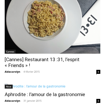
Cannes
[Cannes] Restaurant 13 :31, l’esprit
« Friends » !
Ablacarolyn
-
4 février 2015
0
Nice
Aphrodite : l’amour de la gastronomie
Ablacarolyn
-
31 janvier 2015
0