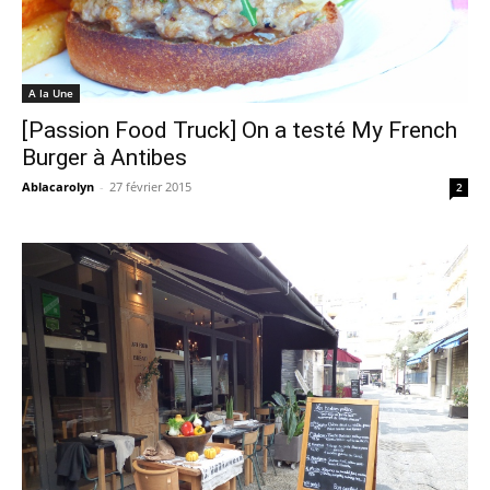
A la Une
[Passion Food Truck] On a testé My French
Burger à Antibes
Ablacarolyn
-
27 février 2015
2