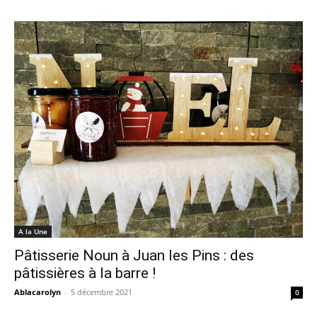
A la Une
Pâtisserie Noun à Juan les Pins : des
pâtissières à la barre !
Ablacarolyn
-
5 décembre 2021
0