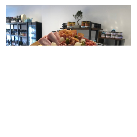
A la Une
Fromager à Mandelieu : Laiterie Gilbert,
entre épicerie fine et plateaux de fromages !
Ablacarolyn
-
4 décembre 2021
0