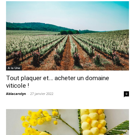
A la Une
Tout plaquer et… acheter un domaine
viticole !
Ablacarolyn
-
27 janvier 2022
0